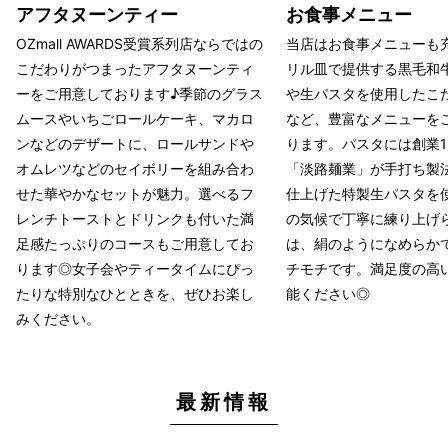
アフタヌーンティー
お食事メニュー
OZmall AWARDS受賞系列店ならではの
当店はお食事メニューも
こだわりがつまったアフタヌーンティ
リル皿で提供する黒毛和
ーをご用意しております♪季節のグラス
や生パスタを使用したこ
ムースやいちごロールケーキ、マカロ
など、豊富なメニューを
ンなどのデザートに、ロールサンドや
ります。パスタには創業1
オムレツなどのセイボリーを組み合わ
「淡路麺業」が手打ち製
せた華やかなセットが魅力。選べるフ
仕上げた特製生パスタを
レンチトーストとドリンクも付いた満
の気候で丁寧に練り上げ
足感たっぷりのコースもご用意してお
は、絹のようになめらか
ります◎女子会やティータイムにぴっ
チモチです。満足度の高
たりな特別なひとときを、ぜひお楽し
能ください◎
みください。
最新情報