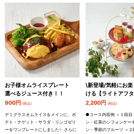
お子様オムライスプレート
\新登場/気軽にお
選べるジュース付き！！
ける【ライトアフタ
ィー】
900円
2,200円
(税込)
(税込)
デミグラスオムライスをメインに、ポ
●コース内容例 ＜１段目
テト・ナゲット・サラダ・リンゴゼリ
ン・紅茶のシフォンケー
ーをワンプレートにしました✨ さらに
ン・季節のフルーツ ＜２